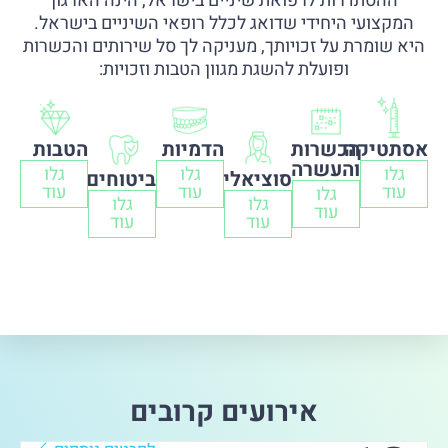
ההסתדרות לרפואת שיניים בישראל, הינה הארגון
29.06.2023
המקצועי היחידי שדואג לכלל רופאי השיניים בישראל.
הרצאה מיוחדת בשיתוף קולגייט
היא שומרת על זכויותך, מעניקה לך סל שירותים והכשרות
קראו עוד
ופועלת להשגת מגוון הטבות וזכויות:
אסתטיקה
הכשרות
הדמיות
הטבות
05.04.2023
והעשרה
גלו
גלו
גלו
הר"ש במבצע מיוחד לחברים ברכישת ציוד מקצועי למרפאה
סוציאליות
ביטוחים
עוד
עוד
עוד
גלו
קראו עוד
גלו
גלו
עוד
עוד
עוד
13.07.2023
SAVE THE DATE הכנס החצי שנתי של האיגוד הישראלי
לפריודונטיה ואוסאואינטגרציה
לפרטים כנסו
אירועים קרובים
חדש!
17.7.023