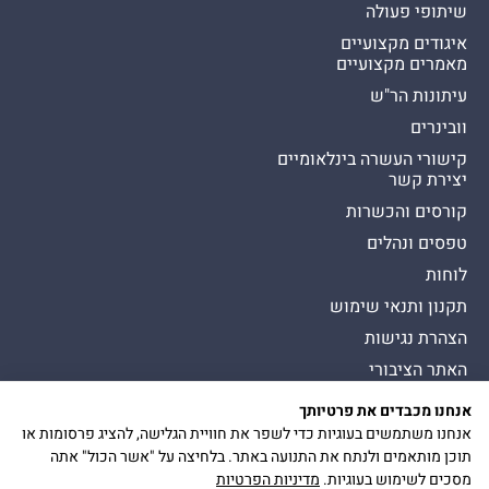
שיתופי פעולה
איגודים מקצועיים
מאמרים מקצועיים
עיתונות הר"ש
וובינרים
קישורי העשרה בינלאומיים
יצירת קשר
קורסים והכשרות
טפסים ונהלים
לוחות
תקנון ותנאי שימוש
הצהרת נגישות
האתר הציבורי
אנחנו מכבדים את פרטיותך
כל הזכויות שמורות להסתדרות לרפואת שיניים בישראל
Presman תדמית
אנחנו משתמשים בעוגיות כדי לשפר את חוויית הגלישה, להציג פרסומות או
הצטרפות
כיכר דיזנגוף 9, תל אביב יפו
תוכן מותאמים ולנתח את התנועה באתר. בלחיצה על "אשר הכול" אתה
להר״ש
מסכים לשימוש בעוגיות.
מדיניות הפרטיות