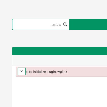
×
Failed to initialize plugin: wplink
Failed to initialize plugin: wplink