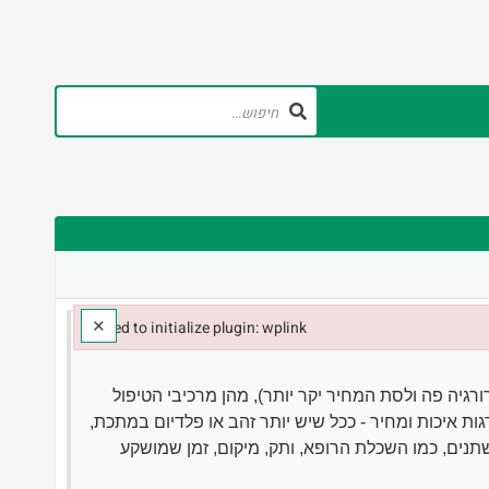
×
Failed to initialize plugin: wplink
Failed to initialize plugin: wplink