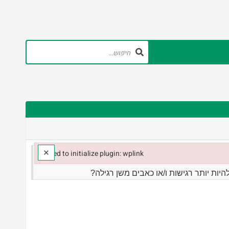
×
Failed to initialize plugin: wplink
Failed to initialize plugin: wplink