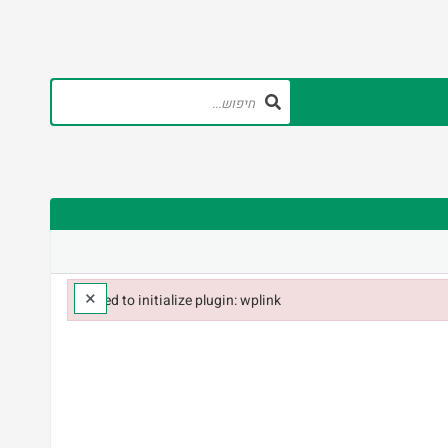
×
Failed to initialize plugin: wplink
Failed to initialize plugin: wplink