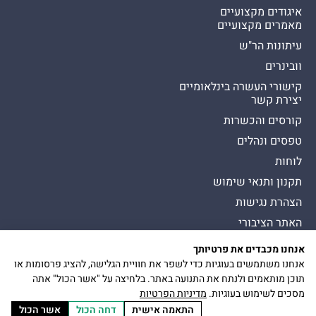
איגודים מקצועיים
מאמרים מקצועיים
עיתונות הר"ש
וובינרים
קישורי העשרה בינלאומיים
יצירת קשר
קורסים והכשרות
טפסים ונהלים
לוחות
תקנון ותנאי שימוש
הצהרת נגישות
האתר הציבורי
אנחנו מכבדים את פרטיותך
כל הזכויות שמורות להסתדרות לרפואת שיניים בישראל
Presman תדמית
אנחנו משתמשים בעוגיות כדי לשפר את חוויית הגלישה, להציג פרסומות או
כיכר דיזנגוף 9, תל אביב יפו
הצטרפות
תוכן מותאמים ולנתח את התנועה באתר. בלחיצה על "אשר הכול" אתה
להר״ש
מסכים לשימוש בעוגיות.
מדיניות הפרטיות
התאמה אישית
דחה הכול
אשר הכול