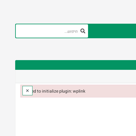
×
Failed to initialize plugin: wplink
Failed to initialize plugin: wplink