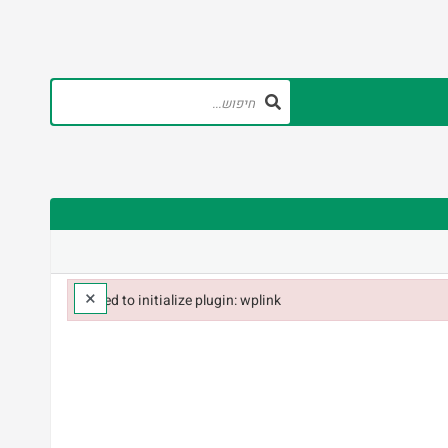
×
Failed to initialize plugin: wplink
Failed to initialize plugin: wplink