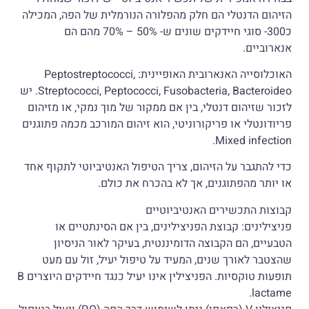
הזיהום הדנטלי הם חלק מהפלורה הנורמלית של הפה, המכילה
כ300- סוגי חיידקים שונים ש- 50% – 70% מהם הם
אנארוביים.
האוכלוסייה האנארובית האופיינית: Peptostreptococci,
Streptococci, Peptococci, Fusobacteria, Bacteroideo. יש
לזכור שזיהום דנטלי, בין אם ממקור של מוך נמקי, או מזיהום
פריודונטלי או פריקורוניטי, הוא זיהום המורכב מכמה פתוגנים
Mixed infection.
כדי להתגבר על הזיהום, צריך הטיפול האנטיביוטי לתקוף אחד
או יותר מהפתוגנים, אך לא בהכרח את כולם.
קבוצות התכשירים האנטיביוטיים
פניצילינים: קבוצת הפניצילינים, בין אם הסינתטיים או
הטבעיים, הם הקבוצה הדומיננטית, בעיקר לאור הניסיון
שהצטבר לאורך שנים, המעיד על טיפול יעיל, זול עם מעט
תופעות טוקסיות. הפניצילין אינו יעיל כנגד חיידקים היוצרים B
lactame.