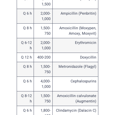
1,500
Q 6 h
2,000-
Ampicillin (Penbritin)
1,000
Q 8 h
1,500-
Amoxicillin (Moxypen,
750
Amoxy, Moxyvit)
Q 6-12
2,000-
Erythromicin
h
1,000
Q 12 h
400-200
Doxycillin
Q 8 h
1,500-
Metronidazole (Flagyl)
750
Q 6 h
4,000-
Cephalospurins
1,000
Q 8-12
1,500-
Amoxicillin calvulonate
h
750
(Augmentin)
Q 6 h
1,800-
Clindamycin (Dalacin C)