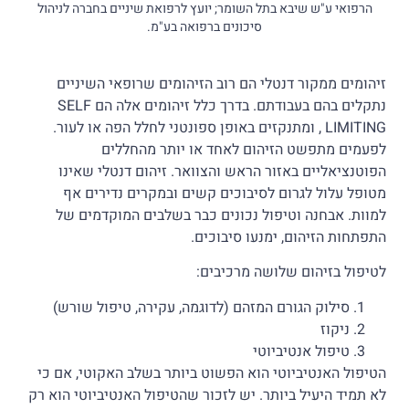
הרפואי ע"ש שיבא בתל השומר; יועץ לרפואת שיניים בחברה לניהול
סיכונים ברפואה בע"מ.
זיהומים ממקור דנטלי הם רוב הזיהומים שרופאי השיניים
נתקלים בהם בעבודתם. בדרך כלל זיהומים אלה הם SELF
LIMITING , ומתנקזים באופן ספונטני לחלל הפה או לעור.
לפעמים מתפשט הזיהום לאחד או יותר מהחללים
הפוטנציאליים באזור הראש והצוואר. זיהום דנטלי שאינו
מטופל עלול לגרום לסיבוכים קשים ובמקרים נדירים אף
למוות. אבחנה וטיפול נכונים כבר בשלבים המוקדמים של
התפתחות הזיהום, ימנעו סיבוכים.
לטיפול בזיהום שלושה מרכיבים:
סילוק הגורם המזהם (לדוגמה, עקירה, טיפול שורש)
ניקוז
טיפול אנטיביוטי
הטיפול האנטיביוטי הוא הפשוט ביותר בשלב האקוטי, אם כי
לא תמיד היעיל ביותר. יש לזכור שהטיפול האנטיביוטי הוא רק