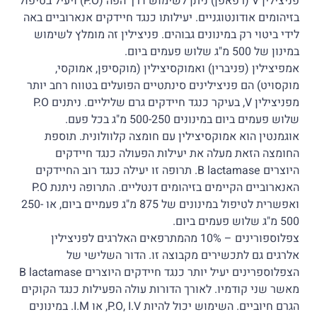
פניצילין V (רפאפן) ניתן לשימוש דרך הפה (P.O) ויעיל בטיפול
בזיהומים אודונטוגניים. יעילותו כנגד חיידקים אנארוביים באה
לידי ביטוי רק במינונים גבוהים. פניצילין זה מומלץ לשימוש
במינון של 500 מ"ג שלוש פעמים ביום.
אמפיצילין (פניברין) ואמוקסיצילין (מוקסיפן, אמוקסי,
מוקסויט) הם פניצילינים סינתטיים הפועלים בטווח רחב יותר
מפניצילין V, בעיקר כנגד חיידקים גרם שליליים. ניתנים P.O
שלוש פעמים ביום במינונים 500-250 מ"ג בכל פעם.
אוגמנטין הוא אמוקסיצילין עם חומצה קלוולונית. תוספת
החומצה הזאת מעלה את יעילות הפעולה כנגד חיידקים
היוצרים B lactamase. תרופה זו יעילה כנגד רוב החיידקים
האנארוביים הקיימים בזיהומים דנטליים. התרופה ניתנת P.O
ואפשרית לטיפול במינונים של 875 מ"ג פעמיים ביום, או 250-
500 מ"ג שלוש פעמים ביום.
צפלוספורינים – 10% מהמתרפאים האלרגים לפניצילין
אלרגים גם לתכשירים מקבוצה זו. הדור השלישי של
הצפלוספרינים יעיל יותר כנגד חיידקים היוצרים B lactamase
מאשר שני קודמיו. לאורך הדורות עולה הפעילות כנגד הקוקים
הגרם חיוביים. השימוש יכול להיות P.O, I.V, או I.M. במינונים