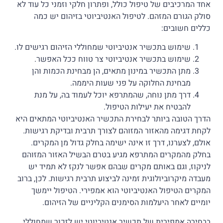
אחד המרכיבים של טיפול כולל, ופתרון חלקי וזמני כל עוד לא
סולק הגורם המזהם. לטיפול האנטיביוטי בזיהום יש כמה
כללים חשובים:
שימוש בתכשיר אנטיביוטי שמחוללי הזיהום רגישים לו.
שימוש בתכשיר אנטיביוטי צר טווח ככל האפשר.
מתן התכשיר במינון מתאים, הן מבחינת הכמות והן
מבחינת החלוקה על פני שעות היממה.
דרך מתן נוחה, שהמתרפא יוכל לעמוד בה, על מנת
להבטיח את יעילות הטיפול.
הדרך הטובה ביותר לבחירת התכשיר האנטיביוטי המתאים היא
לקחת דגימה מהאזור המזוהם לצורך תרבית ובדיקת רגישות.
אולם, לצערנו, דרך זו אינה ישימה בחלק גדול מן המקרים.
בחלק מהמקרים המתרפא מגיע בטרם הבשיל האזור המזוהם
לניקוז, וגם באותם מקרים שבהם אפשר לנקז לא תמיד יש
מעבדה מיקרוביולוגית זמינה לביצוע תרבית רגישות. לכן, ברוב
המקרים הטיפול האנטיביוטי הוא אמפירי. הטיפול יימשך
יומיים לאחר היעלמות הסימנים הקליניים של הזיהום.
בבחירה אמפירית של תכשיר אנטיביוטי יש לזכור שמחוללי