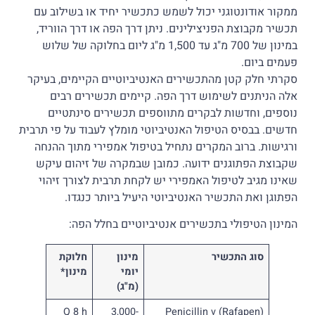
ממקור אודונטוגני יכול לשמש כתכשיר יחיד או בשילוב עם
תכשיר מקבוצת הפניצילינים. ניתן דרך הפה או דרך הווריד,
במינון של 700 מ"ג עד 1,500 מ"ג ליום בחלוקה של שלוש
פעמים ביום.
סקרתי חלק קטן מהתכשירים האנטיביוטיים הקיימים, בעיקר
אלה הניתנים לשימוש דרך הפה. קיימים תכשירים רבים
נוספים, וחדשות לבקרים מתווספים תכשירים סינתטיים
חדשים. בבסיס הטיפול האנטיביוטי מומלץ לעבוד על פי תרבית
ורגישות. ברוב המקרים נתחיל בטיפול אמפירי מתוך ההנחה
שקבוצת הפתוגנים ידועה. כמובן שבמקרה של זיהום עיקש
שאינו מגיב לטיפול האמפירי יש לקחת תרבית לצורך זיהוי
הפתוגן ואת התכשיר האנטיביוטי היעיל ביותר כנגדו.
המינון הטיפולי בתכשירים אנטיביוטיים בחלל הפה:
סוג התכשיר
מינון
חלוקת
יומי
מינון*
(מ"ג)
Q 8 h
3,000-
Penicillin v (Rafapen)