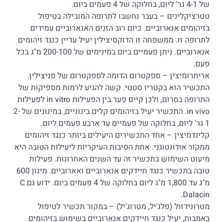
של 4-1 גר' ליום, בחלוקה של 4 פעמים ביום.
טטרציקלינים – בעבר נחשבו לתרופה המובילה בטיפול
בזיהומים אנארוביים. כיום רוב הזנים האנארוביים עמידים
לתרופה זו. ממשפחה זו הדוקסיצילין יעיל עדיין כנגד זיהומים
אנארוביים. ניתן פעמיים ביום במינימים של 200-100 מ"ג בכל
פעם.
אריתרומיצין – ספקטרום הדומה לספקטרום של פניצילין.
התכשיר הוא בקטריו סטטי. קשה להגיע לרמות מספיקות של
התרופה בסרום, ולכן קיים פער בין הפעילות in vitro לפעילות
in vivo. התכשיר יעיל בזיהומים קלים בינוניים, במינונים של 2-
1 גר' ליום, בחלוקה של פעמיים עד ארבע פעמים ליום.
קלינדמיצין – אחד התכשירים היעילים ביותר כנגד זיהומים
ממקור אודונטוגני. אחת הסיבות העיקריות ליעילות הטובה היא
מיעוט השימוש בתכשיר זה עד השנים האחרונות. פעילות
טובה בתכשיר כנגד חיידקים אנארוביים ואארוביים. מינון 600
מ"ג עד 1,800 מ"ג ליום בחלוקה של 4 פעמים ביום. ידוע גם C
Dalacin.
מטרונידזול (פלג'יל, מטרוג'יל) – במקור תכשיר לטיפול
באמבות, יעיל כנגד חיידקים אנארוביים בשימוש בזיהומים