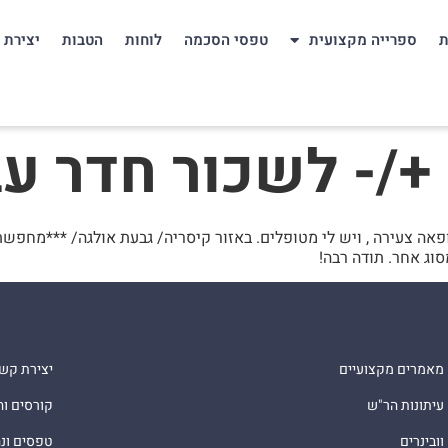
ת
ספרייה מקצועית
טפסי הסכמה
לוחות
הטבות
יצירת 
+/- לשכור חדר ע
אה צעירה , ויש לי מטופלים. באזור קיסריה/ גבעת אולגה/ ***מחפשת
ג אחר. תודה רבה!
מאמרים מקצועיים
יצירת קש
עיתונות הר"ש
קורסים ו
וובינרים
טפסים ונ