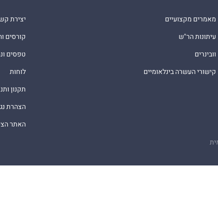
מאמרים מקצועיים
יצירת קש
עיתונות הר"ש
קורסים ו
וובינרים
טפסים ונ
קישורי העשרה בינלאומיים
לוחות
תקנון ותנ
הצהרת נג
האתר הציב