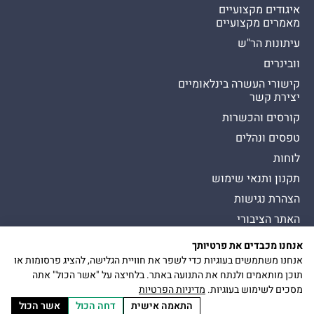
איגודים מקצועיים
מאמרים מקצועיים
עיתונות הר"ש
וובינרים
קישורי העשרה בינלאומיים
יצירת קשר
קורסים והכשרות
טפסים ונהלים
לוחות
תקנון ותנאי שימוש
הצהרת נגישות
האתר הציבורי
אנחנו מכבדים את פרטיותך
כל הזכויות שמורות להסתדרות לרפואת שיניים בישראל
Presman תדמית
אנחנו משתמשים בעוגיות כדי לשפר את חוויית הגלישה, להציג פרסומות או
הצטרפות
כיכר דיזנגוף 9, תל אביב יפו
תוכן מותאמים ולנתח את התנועה באתר. בלחיצה על "אשר הכול" אתה
להר״ש
מסכים לשימוש בעוגיות.
מדיניות הפרטיות
התאמה אישית
דחה הכול
אשר הכול