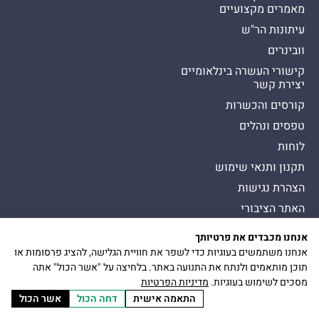
מאמרים מקצועיים
עיתונות הר"ש
וובינרים
קישורי העשרה בינלאומיים
יצירת קשר
קורסים והכשרות
טפסים ונהלים
לוחות
תקנון ותנאי שימוש
הצהרת נגישות
האתר הציבורי
אנחנו מכבדים את פרטיותך
כל הזכויות שמורות להסתדרות לרפואת שיניים בישראל
Presman תדמית
אנחנו משתמשים בעוגיות כדי לשפר את חוויית הגלישה, להציג פרסומות או
כיכר דיזנגוף 9, תל אביב יפו
הצטרפות
תוכן מותאמים ולנתח את התנועה באתר. בלחיצה על "אשר הכול" אתה
להר״ש
מסכים לשימוש בעוגיות.
מדיניות הפרטיות
התאמה אישית
דחה הכול
אשר הכול
דברו איתנו