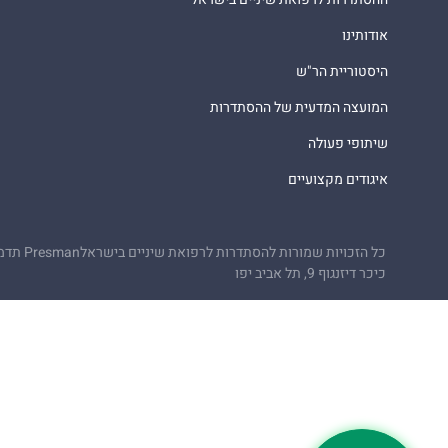
אודותינו
היסטוריית הר"ש
המועצה המדעית של ההסתדרות
שיתופי פעולה
איגודים מקצועיים
כל הזכויות שמורות להסתדרות לרפואת שיניים בישראל
Presman תדמית
כיכר דיזנגוף 9, תל אביב יפו