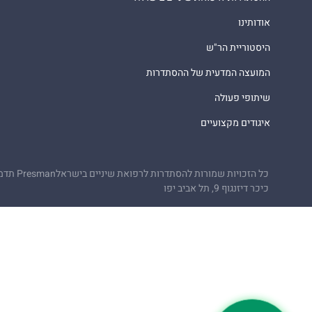
אודותינו
היסטוריית הר"ש
המועצה המדעית של ההסתדרות
שיתופי פעולה
איגודים מקצועיים
כל הזכויות שמורות להסתדרות לרפואת שיניים בישראל
Presman תדמית
כיכר דיזנגוף 9, תל אביב יפו