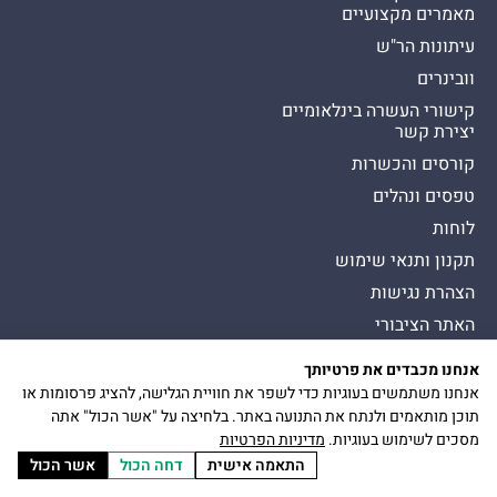
מאמרים מקצועיים
עיתונות הר"ש
וובינרים
קישורי העשרה בינלאומיים
יצירת קשר
קורסים והכשרות
טפסים ונהלים
לוחות
תקנון ותנאי שימוש
הצהרת נגישות
האתר הציבורי
אנחנו מכבדים את פרטיותך
כל הזכויות שמורות להסתדרות לרפואת שיניים בישראל
Presman תדמית
אנחנו משתמשים בעוגיות כדי לשפר את חוויית הגלישה, להציג פרסומות או
כיכר דיזנגוף 9, תל אביב יפו
הצטרפות
תוכן מותאמים ולנתח את התנועה באתר. בלחיצה על "אשר הכול" אתה
להר״ש
מסכים לשימוש בעוגיות.
מדיניות הפרטיות
התאמה אישית
דחה הכול
אשר הכול
דברו איתנו