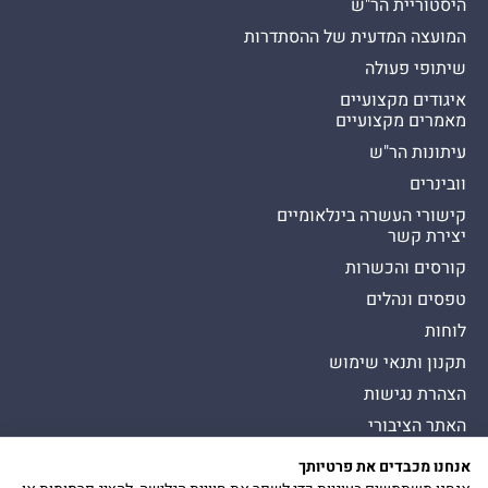
היסטוריית הר"ש
המועצה המדעית של ההסתדרות
שיתופי פעולה
איגודים מקצועיים
מאמרים מקצועיים
עיתונות הר"ש
וובינרים
קישורי העשרה בינלאומיים
יצירת קשר
קורסים והכשרות
טפסים ונהלים
לוחות
תקנון ותנאי שימוש
הצהרת נגישות
האתר הציבורי
אנחנו מכבדים את פרטיותך
כל הזכויות שמורות להסתדרות לרפואת שיניים בישראל
Presman תדמית