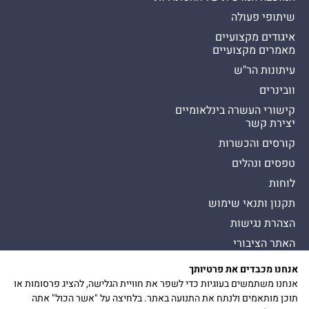
שיתופי פעולה
איגודים מקצועיים
מאמרים מקצועיים
עיתונות הר"ש
וובינרים
קישורי העשרה בינלאומיים
יצירת קשר
קורסים והכשרות
טפסים ונהלים
לוחות
תקנון ותנאי שימוש
הצהרת נגישות
האתר הציבורי
אנחנו מכבדים את פרטיותך
כל הזכויות שמורות להסתדרות לרפואת שיניים בישראל
Presman תדמית
אנחנו משתמשים בעוגיות כדי לשפר את חוויית הגלישה, להציג פרסומות או
הצטרפות
כיכר דיזנגוף 9, תל אביב יפו
תוכן מותאמים ולנתח את התנועה באתר. בלחיצה על "אשר הכול" אתה