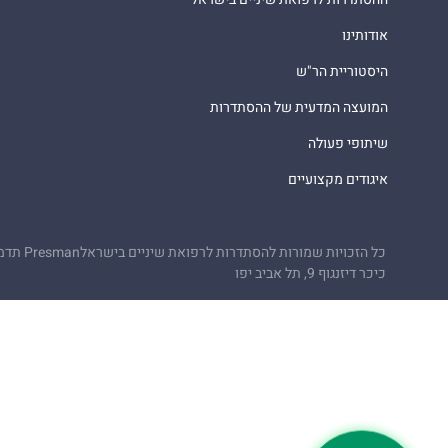
אודותינו
היסטוריית הר"ש
המועצה המדעית של ההסתדרות
שיתופי פעולה
איגודים מקצועיים
כל הזכויות שמורות להסתדרות לרפואת שיניים בישראל
Presman תדמית
כיכר דיזנגוף 9, תל אביב יפו