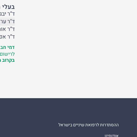
בעלי 
ד”ר יבג
ד"ר ערן
ד”ר אור
ד”ר אפר
דמי חבר
לרישום לא
בקרוב 
ההסתדרות לרפואת שיניים בישראל
אודותינו