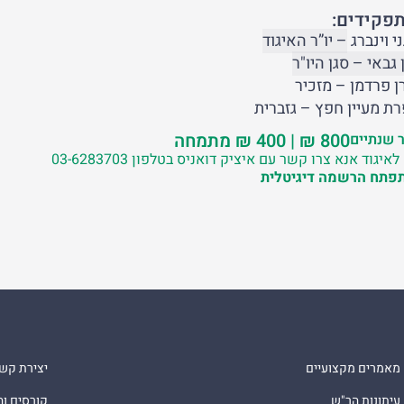
תפקידים:
ני וינברג
– יו”ר האיגוד
 גבאי – סגן היו"ר
ן פרדמן – מזכיר
ת מעיין חפץ – גזברית
800 ₪ | 400 ₪ מתמחה
 שנתיים
יגוד אנא צרו קשר עם איציק דואניס בטלפון 03-6283703
תפתח הרשמה דיגיטלית
מאמרים מקצועיים
יצירת קש
עיתונות הר"ש
קורסים ו