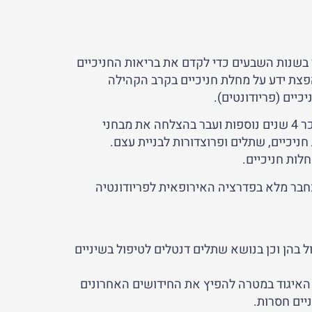
ד בשנות השבעים כדי לקדם את בריאות החניכיים
הפצת ידע על מחלת חניכיים בקרב הקהילה
כיים (פריודונטים).
מומחה למחלות חניכיים (פריודונט) הינו אדם שלמד במוסד אקדמאי מוכר 4 שנים נוספות ועבר בהצלחה את מבחני
יכיים, שתלים ופרוצדורות לבניית עצם.
לות חניכיים.
יה כחבר מלא בפדרציה האירופאית לפריודונטיה
 בהן וכן בנושא שתלים דנטלים לטיפול בשיניים
 האיגוד במטרה להפיץ את החידושים האחרונים
יים חסרות.