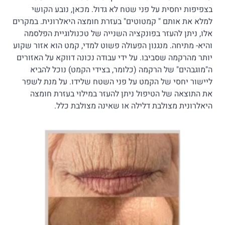
בצפיפות יחסית על פני שטח לא גדול. מכאן, נובע הקושי
למלא את אותם " קמטוטים" בעזרת חומצה היאלרונית. במקרים
אלו, ניתן להעזר בפונקציה השנייה של טכנולוגיית הפלסמה
והיא- מתיחה. מנגנון הפעולה פשוט למדי, קמט הוא אזור שקוע
יותר מהרקמה שסביבו. על ידי עבודה נכונה דווקא על האזורים
ה"מוגבהים" של הרקמה (כלומר, בצידי הקמט) נוכל להביא
ליישור יחסי של הקמט על פני השטח שלידו. על מנת לשפר
את התוצאה של הטיפול ניתן להעזר במילוי בעזרת חומצה
היאלרונית מצולבת דלילה או שאינה מצולבת כלל.