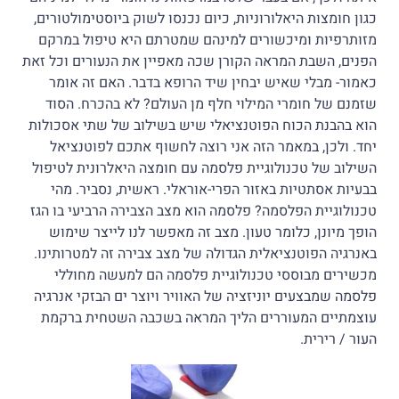
כגון חומצות היאלורוניות, כיום נכנסו לשוק ביוסטימולטורים,
מזותרפיות ומיכשורים למינהם שמטרתם היא טיפול במרקם
הפנים, השבת המראה הקורן שכה מאפיין את הנעורים וכל זאת
כאמור- מבלי שאיש יבחין שיד הרופא בדבר. האם זה אומר
שזמנם של חומרי המילוי חלף מן העולם? לא בהכרח. הסוד
הוא בהבנת הכוח הפוטנציאלי שיש בשילוב של שתי אסכולות
יחד. ולכן, במאמר הזה אני רוצה לחשוף אתכם לפוטנציאל
השילוב של טכנולוגיית פלסמה עם חומצה היאלרונית לטיפול
בבעיות אסתטיות באזור הפרי-אוראלי. ראשית, נסביר. מהי
טכנולוגיית הפלסמה? פלסמה הוא מצב הצבירה הרביעי בו הגז
הופך מיונן, כלומר טעון. מצב זה מאפשר לנו לייצר שימוש
באנרגיה הפוטנציאלית הגדולה של מצב צבירה זה למטרותינו.
מכשירים מבוססי טכנולוגיית פלסמה הם למעשה מחוללי
פלסמה שמבצעים יוניזציה של האוויר ויוצר ים הבזקי אנרגיה
עוצמתיים המעוררים הליך המראה בשכבה השטחית ברקמת
העור / רירית.