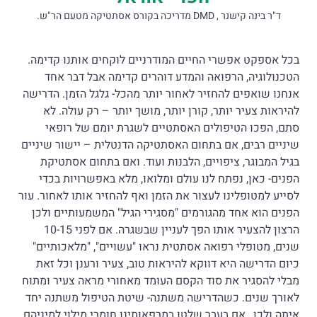
ד"ר בינה קישנר , DMD מדריכה בקורס אסתטיקה מטעם הר"ש.
בכל אספקט אפשרי החיים המודרניים לוקחים אותנו קדימה.
הטכנולוגיה, הרפואה והמדע דוהרים קדימה אבל דבר אחד
אנחנו שואפים להחזיר לאחור יותר מהכל- גלגל הזמן. הדרישה
להיראות צעיר יותר, קורן יותר, מושך יותר – רק עולה. לא
סתם, הפכו הטיפולים האסתטיים לשגרת יומם של רופאי
שיניים רבים, אם בתחום האסתטיקה הדנטלית – יישור שיניים
בגיל המבוגר, ציפויים, הלבנות ועוד. ואם בתחום אסתטיקת
הפנים- כאן, נפתח לנו עולם ומלואו, מלא באפשרויות בכדי
לסייע למטופלינו לעצור את הזמן ואף להחזיר אותו לאחור. עור
הפנים הוא אחד מהגורמים "מסגירי הגיל" המשמעותיים ולכן
הרצון להצעיר אותו הפך לעניין שבשגרה. אם לפני 10-15
שנים, מטופלי רפואה אסתטית נראו "עשויים", "מלאכותיים"
כיום הדרישה היא דווקא להיראות טוב, צעיר ורענן וכל זאת
מבלי להסגיר את סוד הקסם העומד מאחורי מראה צעיר ומתוח
לאורך שנים. כשהדרישה משתנה- שיטת הטיפול משתנה יחד
איתה ולכן , אם בעבר שלטו במרפאותינו חומרי מילוי למיניהם