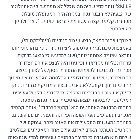
SMILE" נותר כפי שהיה מה שכלל לא מפתיעה כי האתיולוגיה
של הבעיה לא הובנה נכון. במקרה הזה, המטופלת סובלת
מכותרת קלינית קצרה שגורמת למראה שיניים "קצר" ולחיוך
לא אסתטי.
לצורך שיפור המצב, בוצע עיצוב חניכיים (ג'ינג'יבקטומי),
באמצעות טכנולוגיית פלסמה, ליצירת קו חניכיים הרמוני יותר
ומראה שיניים אסתטי יותר,(שוב להדגיש כי בוצעו בדיקות
פריודונטליות מקדימות וכי ניתן היה לבצע את הפרוצדורה
מבחינה זו). בניגוד לשימוש המסורתי בסקלפל לצורך ביצוע
הפרוצדורה, שימוש בטכנולוגיית הפלסמה מאפשרת את חיתוך
החניכיים תוך דקות, ללא כאבים ובצורה מדויקת במיוחד. ניתן
לדייק את צורת החניכיים הרצויה עד לסדרי גודל של עשירית
המילימטר להבטחת תוצאה מיטיבית. בעיה נפוצה נוספת
בתחום הרפואה האסתטית היא "קמטי הברקוד ", אותם קמטים
אנכיים המופיעים מעל השפה העליונה ומעמיקים עם השנים,
במיוחד במעשנים המפעילים את האזור ביתר. עומקם של
הקמטים משתנה מאדם לאדם, אולם אחד המאפיינים הבולטים
שלהם הוא העובדה כי מדובר בקמטים שטחיים למדי שנמצאים