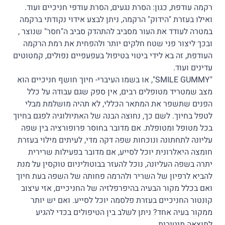
רקמה עודפת, כגון: הסרת נגעים, הסרת עודפי חניכיים ועוד.
ואילו בעזרת "הידוק" הרקמה, ניתן לבצע אידוי נקודתי ברקמה
במטרה לעודד את העור מסביב להתהדק סביב ה"חסר" שנוצר ,
ובכך ליצור פני שטח חלקים יותר ולהפחית את רמת הרקמה
העודפת, זה בא לידי ביטוי בטיפול בעפעפיים נפולים, קמטוטים
עדינים ועוד.
"SMILE GUMMY", או בשמו העיברי- חיוך חושף חניכיים הוא
מצב שמטריד מטופלים רבים, אין ספק שגם עבודה על כלל
הפנים שתשפר את המתאר הכללי, לא תהיה מושלמת מבלי
לטפל בחיוך. לשם כך, נחוצה הבנה של האתיולוגיה לפגם בחיוך
בכל מטופל ומטופלת. אם מדובר בחוסר פרופורציה בין שפה
עליונה לתחתונה ונוכחות שפה דקה מדי, לעיתים מילוי בעזרת
חומצה היאלרונית יוכל לסייע, אם מדובר בפעילות שרירית
יתרה בשפה העליונה, נוכל להעזר בבוטוליניום טוקסין על מנת
להביא לרפיון של השריר ולהרמה פחותה של השפה בעת חיוך
ואם בכלל מקור הבעיה בהיפרפלזיה של החניכיים, אזי עיצוב
קונטור החניכיים בעזרת פלסמה יוכל לסייע. ואם יש יותר
ממקור בעיה אחד? ניתן לשלב בין הטיפולים בכדי להגיע
לתוצאה מיטיבית.