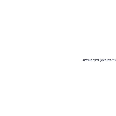
עין/פה/פצע) ודרך השליה.