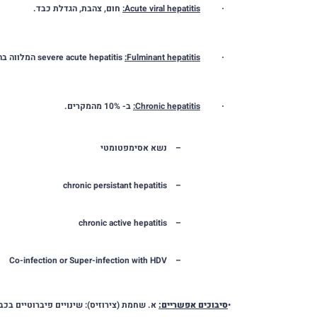
Acute viral hepatitis
:
חום, צהבת, הגדלת כבד.
·
Fulminant hepatitis
:
severe acute hepatitis
המלווה בה
·
Chronic hepatitis
:
ב- 10% מהמקרים.
·
–
נשא אסימפטומטי
chronic persistant hepatitis
–
chronic active hepatitis
–
Co-infection or Super-infection with HDV
–
•
סיבוכים אפשריים:
א. שחמת (צירוזיס): שינויים פיברוטיים בכ