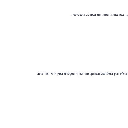
ר בארצות מתפתחות ובעולם השלישי .
לירובין בפלזמה ובשתן. עור הגוף וסקלרת העין יראו צהובים.