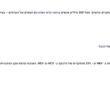
–
בעיק
של הכבד.
ת ב-
HBV
וב- 25% מהמקרים של הדבקה ב-
HCV
וב-
HEV
. הצהבת נגרמת עקב הצטברות בי