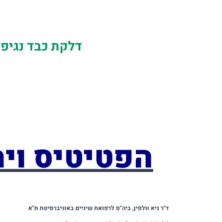
דלקת כבד נגיפי
הפטיטיס ויר
ד"ר גיא וולפין, ביה"ס לרפואת שיניים באוניברסיטת ת"א