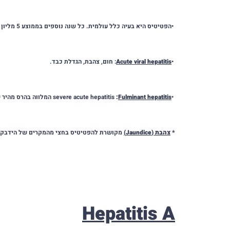
•
הפטיטיס היא בעיה כלל עולמית. כל שנה נוספים בממוצע 5 מליון מקרים חדשים. מעל 300 מיליון אנשים ברחבי כדור הארץ הם נשאים של הנגיפים
•
Acute viral hepatitis
: חום, צהבת, הגדלת כבד.
•
Fulminant hepatitis
:
severe acute hepatitis
המלווה בהרס מהיר 
*
צהבת
(
Jaundice
)
מקושרת להפטיטיס בחצי מהמקרים של הידבקו
Hepatitis A