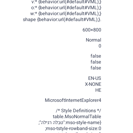
v:* {behavior:url(#default#VML);}
o:* {behavior:url(#default#VML);}
w:* {behavior:url(#default#VML);}
.shape {behavior:url(#default#VML);}
800×600
Normal
0
false
false
false
EN-US
X-NONE
HE
MicrosoftInternetExplorer4
/* Style Definitions */
table.MsoNormalTable
{mso-style-name:"טבלה רגילה";
mso-tstyle-rowband-size:0;