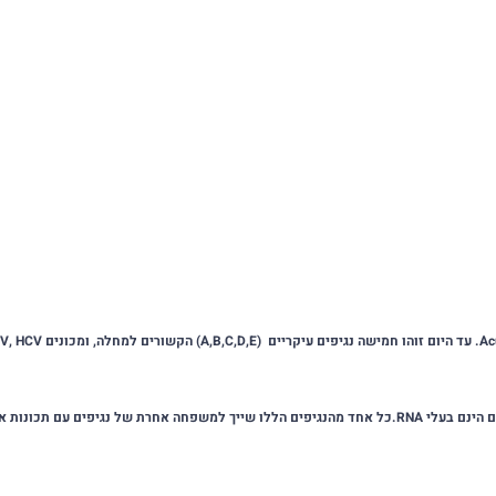
Ac
. עד היום זוהו חמישה נגיפים עיקריים
A,B,C,D,E)
) הקשורים למחלה, ומכונים HAV, HBV, HCV וכולי.
 הינם בעלי
RNA
.כל אחד מהנגיפים הללו שייך למשפחה אחרת של נגיפים עם תכונות אנ