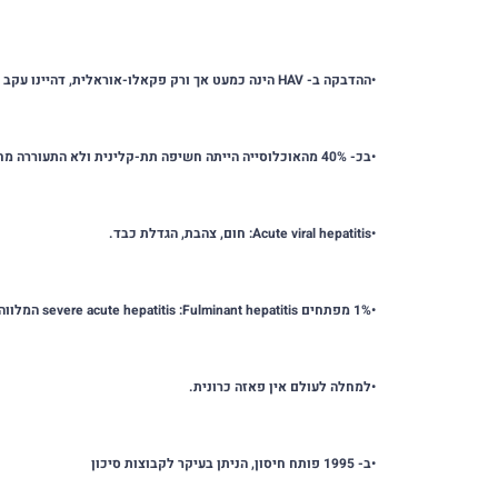
•
ההדבקה ב-
HAV
הינה כמעט אך ורק פקאלו-אוראלית, דהיינו עקב זי
•
בכ- 40% מהאוכלוסייה הייתה חשיפה תת-קלינית ולא התעוררה מחלה. ההחלמה בדר"כ מביאה למצב של חיסון עצמי.
•
Acute viral hepatitis
: חום, צהבת, הגדלת כבד.
•
1% מפתחים
Fulminant hepatitis
:
severe acute hepatitis
המלווה 
•
למחלה לעולם אין פאזה כרונית.
•
ב- 1995 פותח חיסון, הניתן בעיקר לקבוצות סיכון